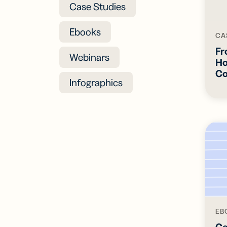
นาม
Case Studies
ดิจิท
ขยา
Ebooks
ข่า
CA
ด้ว
Fr
ดิจิท
Webinars
Ho
Co
Infographics
EB
Ge