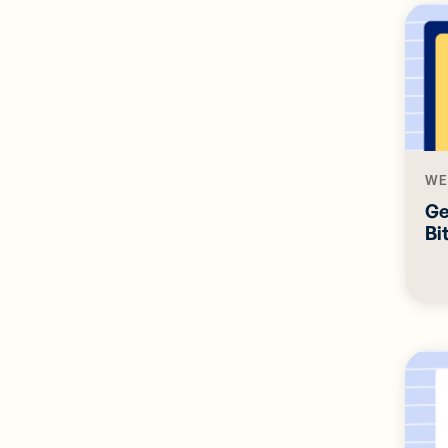
WE
Ge
Bi