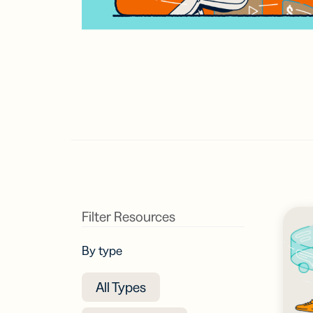
ก้าวนำหน้า
ประ
ข้อมูลเชิง
แหล่งข้อมู
ตามทีม
ความรู้ที่ใช้
ศูนย์ช่วยเห
ฟีเจอร์
นักพัฒนา
ค้นหาคำต
Trust Cent
Link
การตลาด
คัด
ศูนย์ช่วยเห
ติดต
บริการลูกค้
และเ
Trust Cent
สำห
โปร
เชีย
ลิงก
Filter Resources
มือถ
ลิงก์
สำห
By type
ข้อ
SM
All Types