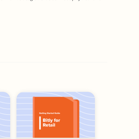
ึ่งใน
นการ
ใจได้
ือไม่?
รโฆษณา
งหมด
ทัล
น
รวิจัย
นี้
แชร์
มเติม
อหา
อกสาร
ter