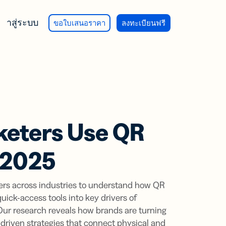
เข้าสู่ระบบ
ขอใบเสนอราคา
ลงทะเบียนฟรี
นการ
ม่
ใช้งาน
ม่
ยืนยันการ
ื้อ
eters Use QR
สำรวจ
ฑ์ BITLY
ารวิจัย
ข้อเสนอ
 2025
y Integration
ะ
 Bitly
ของ
t และ
ารตลาด
จุภัณฑ์
y
ามารถ
rs across industries to understand how QR
ts:
สิ่งที่
uick-access tools into key drivers of
รโฆษณา
เชิงลึก
ur research reveals how brands are turning
 คุณ
va Integration
พิมพ์
driven strategies that connect physical and
จนขึ้น