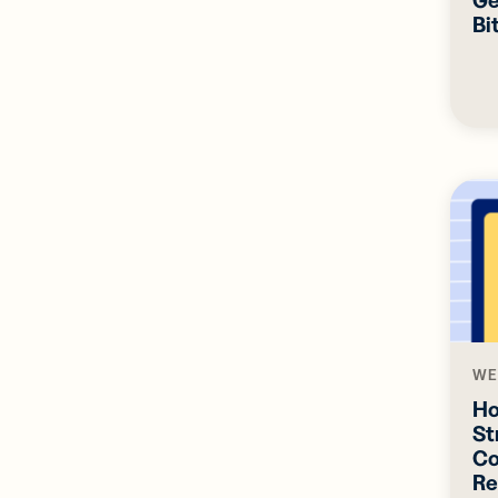
Bi
WE
Ho
St
Co
Re