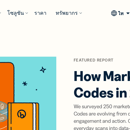
โซลูชัน
ราคา
ทรัพยากร
ไทย
หกรรม
เติม
รับแรงบันดาลใจ
การผสา
มีอะไรให
กรณีการ
มีอะไรให
ทำงาน
y Assist
สินค้าอุปโภค
เรื่องราวของลูกค้า
ตัวสร้าง QR
Bitly LLM
การ
rtener
บริโภค
Code
Integrations
นวโน้ม
างและ
สำรวจเรื่องราว
FEATURED REPORT
สั่งซ
แต่ง แบ่ง
โซลูชันที่
จัดการลิงก์
ดลับ และ
ราะห์
ความสำเร็จจาก
 และ
ยืดหยุ่นตอบ
ผ่านผู้ช่วย AI
How Mark
ิที่ดี
์และ QR
ลูกค้า Bitly
รมการ
สื่อและความบันเทิง
การ
ามลิงก์
โจทย์ทุก
ของคุณ
 ด้วย AI
ผลิตภัณ
รายงานก
และ
ความ
แกลเลอรีแรง
Codes in
Bitly Shopif
แน
แนะนำ
82% 
ต้องการทาง
การดูแลสุขภาพ
บันดาลใจ QR Code
ooks
ly MCP
ธุรกิจ
&
ดูตัวอย่าง QR Code
Assis
นักก
พยากร
อมต่อกับ
สำหรับทุก
้อมูลเชิง
แทน AI
บรร
Weekl
ไม่ส
We surveyed 250 markete
อุตสาหกรรม
ytics
Page
ี่ยวชาญ
 Model
บริการทางการเงิน
Insigh
นที่กลาง
Landing page
มองเห็น
text
Codes are evolving from q
กา
าร
ที่เหมาะกับ
ocol
ข้อมูล
engagement and action. O
มมนา
ได้ผล
Bitly + Can
แบบ
าชีพ
ตามและ
การศึกษา
มือถือและไม่
everyday scans into data-
ที่ชัดเ
ราะห์
ต้องเขียน