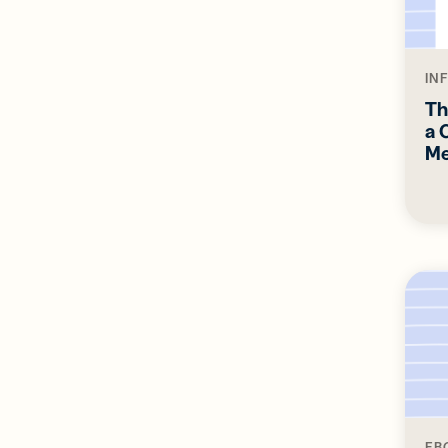
IN
Th
a 
Me
EB