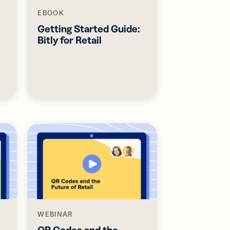
EBOOK
:
Getting Started Guide:
Bitly for Retail
WEBINAR
QR Codes and the