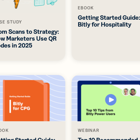
บัตร
2D Barcode
ัล
EBOOK
เพิ่ม GS1
ยเครือ
Digital Link
Getting Started Guide
ยของคุณ
ลงใน QR
SE STUDY
Bitly for Hospitality
ยนามบัตร
Code ที่
om Scans to Strategy:
ัล
ออกแบบ
w Marketers Use QR
สำหรับบรรจุ
des in 2025
ภัณฑ์
OOK
WEBINAR
tting Started Guide:
Top 10 Recommended