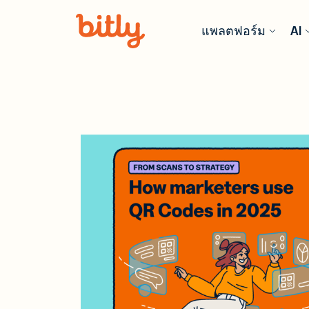
Skip Navigation
แพลตฟอร์ม
AI
ผลิตภัณฑ์
ฟีเจอร์ AI
ตามอุตสา
เรียนรู้เพิ่ม
การค้าปลีก
บล็อก
URL
Bitl
Sho
รับข้อมูลแ
สร้
ปรับ
ล่าสุด เคล็
วิเค
ปัน
แนวทางปฏิบัต
ลิงก
อุตสาหกร
ติดต
บริการ
ที่สุด
Code
เทคโนโลยี
คู่มือ & eB
Bit
ซอฟต์แวร์ 
เจาะลึกทรั
เชื่
ฮาร์ดแวร์
เชิงลึกและข
ตัว
Anal
ลึกจากผู้เช
ด้วย
ประกันภัย
สถา
Con
ในก
Prot
วิดีโอ & สั
บริการมืออ
ติด
ออนไลน์
วิเค