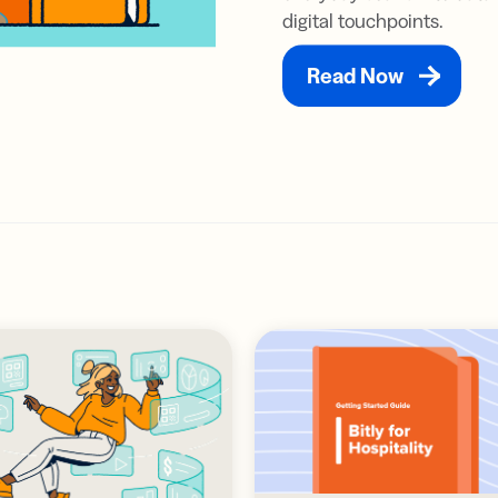
เป็นหน
ด้วย
ดูการผสา
digital touchpoints.
สิทธิภาพ
โค้ด
ตัดสิน
ตลาดและ
ล AI
นั้นหร
กา
ทำงานทั้
โดยธุรกิจ
ได้จริง
ดิจิ
เร็วขึ้
รับผลกา
Read Now
ลือ
นักพัฒนา
อ่านตอน
ธุรกิจขนาดเล็ก
การ
ค้นพบเพิ่
อบ
er
ตลาดกลางการ
เนื้
-in-bio
Branded
บริษัทขนาดกลาง
ผสานการทำงาน
API และเ
Link
สรรและ
ลือ
นักพัฒนา
ประกอบ
ปรับแต่งลิงก์
ามลิงก์
า
Enterprise
ด้วย URL ของ
Trust Cen
นื้อหา
er
ตลาดกลางการ
แบรนด์คุณ
รับ
ผสานการทำงาน
ไฟล์โซ
ลมีเดีย
์สำหรับ
แคมเปญ
ือ
UTM
สั้น
ติดตามลิงก์
รับ
และ QR
ความ
Code ด้วย
S
พารามิเตอร์
UTM