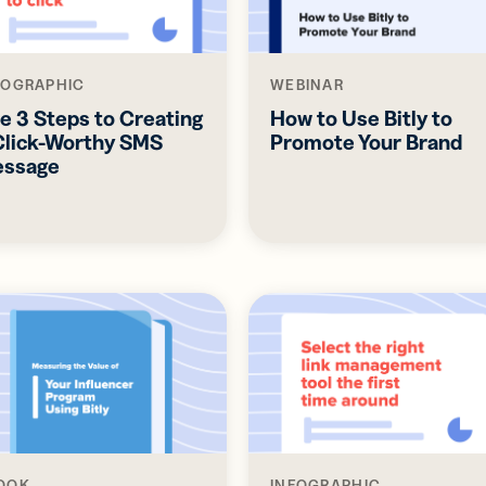
FOGRAPHIC
WEBINAR
e 3 Steps to Creating
How to Use Bitly to
Click-Worthy SMS
Promote Your Brand
ssage
OOK
INFOGRAPHIC