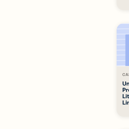
CA
Un
Pr
Li
Li