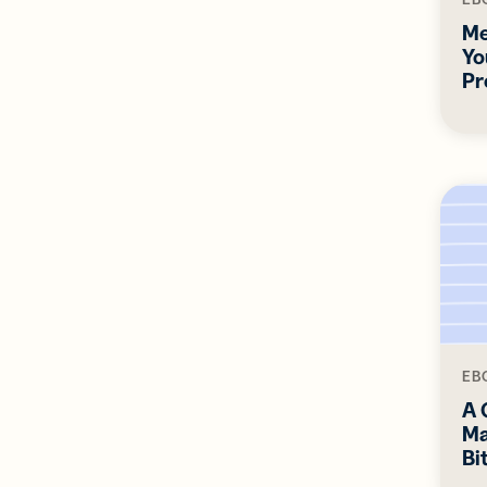
Me
Yo
Pr
EB
A 
Ma
Bi