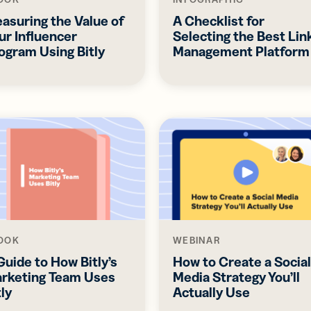
asuring the Value of
A Checklist for
ur Influencer
Selecting the Best Lin
ogram Using Bitly
Management Platform
OOK
WEBINAR
Guide to How Bitly’s
How to Create a Social
rketing Team Uses
Media Strategy You’ll
tly
Actually Use