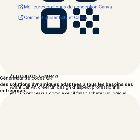
Meilleures pratiques de conception Canva
Comment utiliser Bitly et Canva
Soutien
Développé par :
Bitly
Adresse e-mail du service d'assistance :
support@bitly.com
À propos
Canva
Générateur de codes QR :
des solutions dynamiques adaptées à tous les besoins des
Avant Canva, créer un design d'aspect professionnel
entreprises
était un processus complexe : il fallait acheter un logiciel
coûteux, apprendre à l'utiliser, acheter des photos et des
polices de caractères, choisir une mise en page,
découper des images, recevoir des photos et du
contenu par e-mail, concevoir un visuel, télécharger et
envoyer le PDF par e-mail pour ensuite constater que
des modifications étaient nécessaires… et enfin pouvoir
préparer son design pour le web ou l'impression.