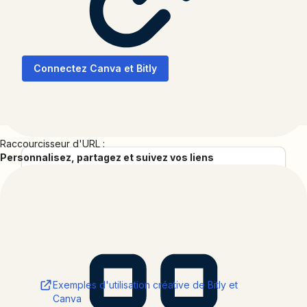
Multipliez par 10 vos créations grâce aux codes QR Bitly
traçables.
Connectez Canva et Bitly
Raccourcisseur d'URL :
Personnalisez, partagez et suivez vos liens
Catégories
Productivité
Collections
Intégrations tierces
Ressources
Exemples d'utilisation créative de Bitly et
Canva