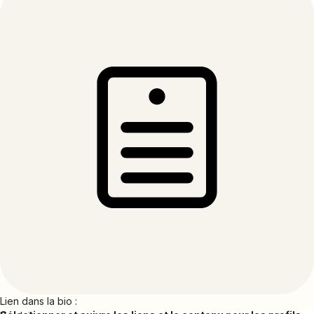
les dans vos créations Canva.
Personnalisez vos liens courts directement
dans Canva
Choisissez le domaine, la partie arrière
personnalisée et le titre des liens courts que vous
créez et utilisez dans vos créations Canva.
Analysez l'impact de vos conceptions
Visualisez les liens courts et les codes QR créés
dans Canva directement sur la plateforme Bitly
Connections, ainsi que les données de clics et de
scans pour mesurer l'impact de votre travail.
Lien dans la bio :